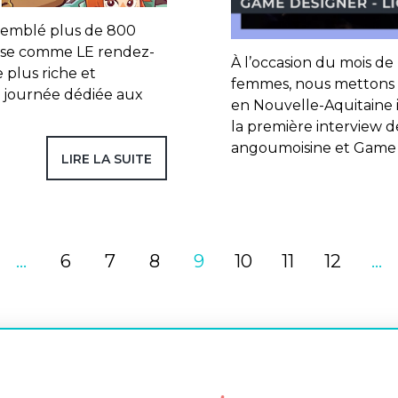
ssemblé plus de 800
impose comme LE rendez-
À l’occasion du mois de
plus riche et
femmes, nous mettons l’
: journée dédiée aux
en Nouvelle-Aquitaine i
la première interview d
angoumoisine et Game
LIRE LA SUITE
…
6
7
8
9
10
11
12
…