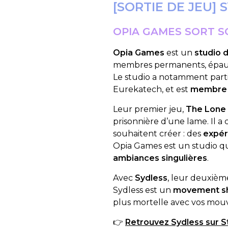
[SORTIE DE JEU] 
OPIA GAMES SORT S
Opia Games
est un
studio 
membres permanents, épaulé
Le studio a notamment parti
Eurekatech, et est
membre 
Leur premier jeu,
The Lone
prisonnière d’une lame. Il a
souhaitent créer : des
expér
Opia Games est un studio qu
ambiances singulières
.
Avec
Sydless
, leur deuxième
Sydless est un
movement sho
plus mortelle avec vos mou
👉
Retrouvez Sydless sur S