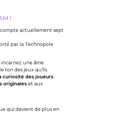
AM !
e compte actuellement sept
porté par la Technopole
s incarnez une âme
e ton des jeux qu’ils
la curiosité des joueurs
.
 originales
et aux
ue qui devient de plus en