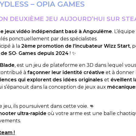
SYDLESS – OPIA GAMES
ON DEUXIÈME JEU AUJOURD’HUI SUR STE
de jeux vidéo indépendant basé à Angoulême
. L’équip
s ponctuellement par des spécialistes.
cipé à la
2ème promotion de l’incubateur Wizz Start
, 
de SO· Games depuis 2024
! ✨
 Blade
, est un jeu de plateforme en 3D dans lequel vou
 contribué à
façonner leur identité créative
et à donner l
iences qui explorent des idées originales
et
éveillent 
i s’épanouit dans la conception de jeux aux
mécaniques
 jeu, ils poursuivent dans cette voie. 👊
oter ultra-rapide
où votre arme est une balle chaotiq
vements.
team !